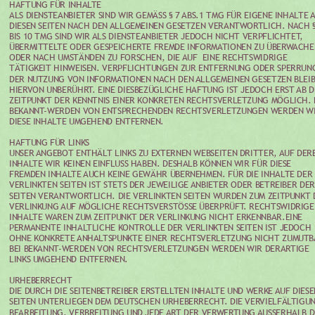
HAFTUNG FÜR INHALTE
ALS DIENSTEANBIETER SIND WIR GEMÄSS § 7 ABS.1 TMG FÜR EIGENE INHALTE A
DIESEN SEITEN NACH DEN ALLGEMEINEN GESETZEN VERANTWORTLICH. NACH §
BIS 10 TMG SIND WIR ALS DIENSTEANBIETER JEDOCH NICHT VERPFLICHTET, 
ÜBERMITTELTE ODER GESPEICHERTE FREMDE INFORMATIONEN ZU ÜBERWACHE
ODER NACH UMSTÄNDEN ZU FORSCHEN, DIE AUF  EINE RECHTSWIDRIGE 
TÄTIGKEIT HINWEISEN. VERPFLICHTUNGEN ZUR ENTFERNUNG ODER SPERRUN
DER NUTZUNG VON INFORMATIONEN NACH DEN ALLGEMEINEN GESETZEN BLEIB
HIERVON UNBERÜHRT. EINE DIESBEZÜGLICHE HAFTUNG IST JEDOCH ERST AB D
ZEITPUNKT DER KENNTNIS EINER KONKRETEN RECHTSVERLETZUNG MÖGLICH. B
BEKANNT-WERDEN VON ENTSPRECHENDEN RECHTSVERLETZUNGEN WERDEN WI
DIESE INHALTE UMGEHEND ENTFERNEN.
HAFTUNG FÜR LINKS
UNSER ANGEBOT ENTHÄLT LINKS ZU EXTERNEN WEBSEITEN DRITTER, AUF DER
INHALTE WIR KEINEN EINFLUSS HABEN. DESHALB KÖNNEN WIR FÜR DIESE 
FREMDEN INHALTE AUCH KEINE GEWÄHR ÜBERNEHMEN. FÜR DIE INHALTE DER 
VERLINKTEN SEITEN IST STETS DER JEWEILIGE ANBIETER ODER BETREIBER DER
SEITEN VERANTWORTLICH. DIE VERLINKTEN SEITEN WURDEN ZUM ZEITPUNKT 
VERLINKUNG AUF MÖGLICHE RECHTSVERSTÖSSE ÜBERPRÜFT. RECHTSWIDRIGE 
INHALTE WAREN ZUM ZEITPUNKT DER VERLINKUNG NICHT ERKENNBAR.EINE 
PERMANENTE INHALTLICHE KONTROLLE DER VERLINKTEN SEITEN IST JEDOCH 
OHNE KONKRETE ANHALTSPUNKTE EINER RECHTSVERLETZUNG NICHT ZUMUTB
BEI BEKANNT-WERDEN VON RECHTSVERLETZUNGEN WERDEN WIR DERARTIGE 
LINKS UMGEHEND ENTFERNEN.
URHEBERRECHT
DIE DURCH DIE SEITENBETREIBER ERSTELLTEN INHALTE UND WERKE AUF DIESE
SEITEN UNTERLIEGEN DEM DEUTSCHEN URHEBERRECHT. DIE VERVIELFÄLTIGUN
BEARBEITUNG, VERBREITUNG UND JEDE ART DER VERWERTUNG AUSSERHALB D