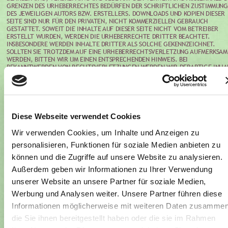
GRENZEN DES URHEBERRECHTES BEDÜRFEN DER SCHRIFTLICHEN ZUSTIMMUNG
DES JEWEILIGEN AUTORS BZW. ERSTELLERS. DOWNLOADS UND KOPIEN DIESER 
SEITE SIND NUR FÜR DEN PRIVATEN, NICHT KOMMERZIELLEN GEBRAUCH 
GESTATTET. SOWEIT DIE INHALTE AUF DIESER SEITE NICHT VOM BETREIBER 
ERSTELLT WURDEN, WERDEN DIE URHEBERRECHTE DRITTER BEACHTET. 
INSBESONDERE WERDEN INHALTE DRITTER ALS SOLCHE GEKENNZEICHNET. 
SOLLTEN SIE TROTZDEM AUF EINE URHEBERRECHTSVERLETZUNG AUFMERKSAM
WERDEN, BITTEN WIR UM EINEN ENTSPRECHENDEN HINWEIS. BEI 
BEKANNTWERDEN VON RECHTSVERLETZUNGEN WERDEN WIR DERARTIGE INHA
UMGEHEND ENTFERNEN.
DATENSCHUTZERKLÄRUNG
DATENSCHUTZ
DIE BETREIBER DIESER SEITEN NEHMEN DEN SCHUTZ IHRER PERSÖNLICHEN DA
SEHR ERNST. WIR BEHANDELN IHRE PERSONENBEZOGENEN DATEN VERTRAULIC
Diese Webseite verwendet Cookies
UND ENTSPRECHEND DER GESETZLICHEN DATENSCHUTZVORSCHRIFTEN SOWIE
DIESER DATENSCHUTZERKLÄRUNG. DIE NUTZUNG UNSERER WEBSEITE IST IN DE
Wir verwenden Cookies, um Inhalte und Anzeigen zu
REGEL OHNE ANGABE PERSONENBEZOGENER DATEN MÖGLICH. SOWEIT AUF 
UNSEREN SEITEN PERSONENBEZOGENE DATEN (BEISPIELSWEISE NAME, ANSCHRI
personalisieren, Funktionen für soziale Medien anbieten zu
ODER E-MAIL-ADRESSEN) ERHOBEN WERDEN, ERFOLGT DIES, SOWEIT MÖGLICH
können und die Zugriffe auf unsere Website zu analysieren.
STETS AUF FREIWILLIGER BASIS. DIESE DATEN WERDEN OHNE IHRE 
AUSDRÜCKLICHE ZUSTIMMUNG NICHT AN DRITTE WEITERGEGEBEN.WIR WEISEN
Außerdem geben wir Informationen zu Ihrer Verwendung
DARAUF HIN, DASS DIE DATENÜBERTRAGUNG IM INTERNET (Z.B. BEI DER 
unserer Website an unsere Partner für soziale Medien,
KOMMUNIKATION PER E-MAIL) SICHERHEITSLÜCKEN AUFWEISEN KANN. EIN 
LÜCKENLOSER SCHUTZ DER DATEN VOR DEM ZUGRIFF DURCH DRITTE IST NICH
Werbung und Analysen weiter. Unsere Partner führen diese
MÖGLICH.
Informationen möglicherweise mit weiteren Daten zusammen
COOKIES
die Sie ihnen bereitgestellt haben oder die sie im Rahmen
DIE INTERNETSEITEN VERWENDEN TEILWEISE SO GENANNTE COOKIES. COOKIES