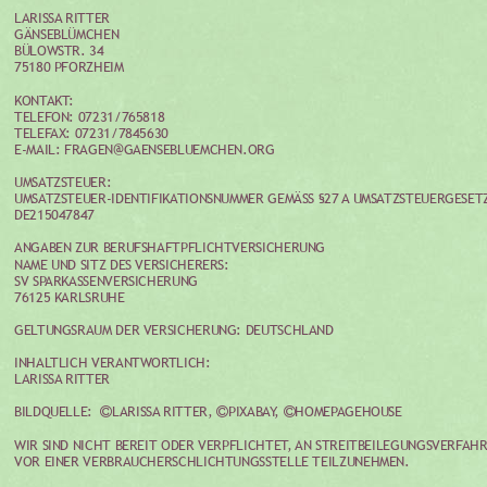
LARISSA RITTER
GÄNSEBLÜMCHEN
BÜLOWSTR. 34
75180 PFORZHEIM
KONTAKT:
TELEFON: 07231/765818
TELEFAX: 07231/7845630
E-MAIL: FRAGEN@GAENSEBLUEMCHEN.ORG
UMSATZSTEUER:
UMSATZSTEUER-IDENTIFIKATIONSNUMMER GEMÄSS §27 A UMSATZSTEUERGESETZ
DE215047847
ANGABEN ZUR BERUFSHAFTPFLICHTVERSICHERUNG
NAME UND SITZ DES VERSICHERERS:
SV SPARKASSENVERSICHERUNG
76125 KARLSRUHE
GELTUNGSRAUM DER VERSICHERUNG: DEUTSCHLAND
INHALTLICH VERANTWORTLICH:
LARISSA RITTER
BILDQUELLE:  
LARISSA RITTER, 
PIXABAY, 
HOMEPAGEHOUSE



WIR SIND NICHT BEREIT ODER VERPFLICHTET, AN STREITBEILEGUNGSVERFAHR
VOR EINER VERBRAUCHERSCHLICHTUNGSSTELLE TEILZUNEHMEN.